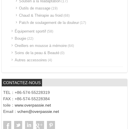
Soutien à la réadaptation
(17)
Outils de massage
(19)
Chaud & Thérapie au froid
(68)
Patch de soulagement de la douleur
(17)
Équipement sportif
(58)
Bougie
(22)
Oreillers en mousse à mémoire
(64)
Soins de la peau & Beauté
(0)
Autres accessoires
(4)
CONTACTEZ-NOUS
TEL：+86-574-55228319
FAX：+86-574-55228384
toile：
www.overpassie.net
Email：
vchen@overpassie.net