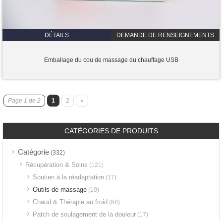
DÉTAILS
DEMANDE DE RENSEIGNEMENTS
Emballage du cou de massage du chauffage USB
Page 1 de 2
1
2
»
CATÉGORIES DE PRODUITS
Catégorie
(332)
Récupération & Soins
(121)
Soutien à la réadaptation
(17)
Outils de massage
(19)
Chaud & Thérapie au froid
(68)
Patch de soulagement de la douleur
(17)