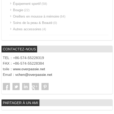
Équipement sportif
(58)
Bougie
(22)
Oreillers en mousse à mémoire
(64)
Soins de la peau & Beauté
(0)
Autres accessoires
(4)
CONTACTEZ-NOUS
TEL：+86-574-55228319
FAX：+86-574-55228384
toile：
www.overpassie.net
Email：
vchen@overpassie.net
PARTAGER À UN AMI