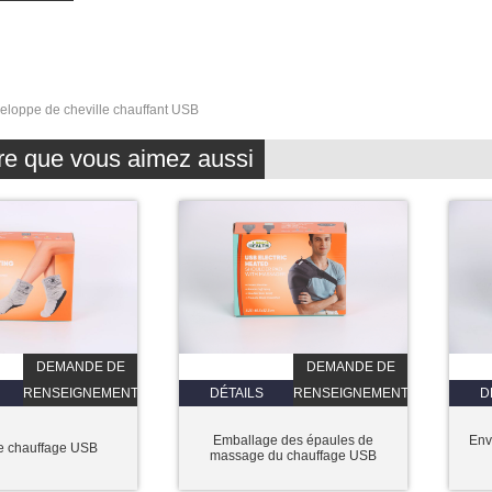
eloppe de cheville chauffant USB
re que vous aimez aussi
DEMANDE DE
DEMANDE DE
RENSEIGNEMENTS
DÉTAILS
RENSEIGNEMENTS
D
Emballage des épaules de
Env
de chauffage USB
massage du chauffage USB