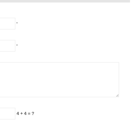
*
*
4 + 4 = ?