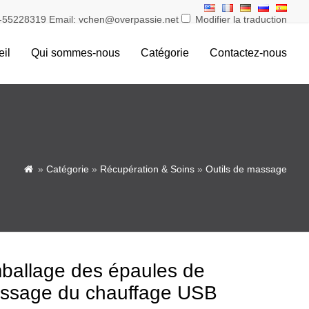
55228319 Email: vchen@overpassie.net
Modifier la traduction
il
Qui sommes-nous
Catégorie
Contactez-nous
»
Catégorie
»
Récupération & Soins
»
Outils de massage

ballage des épaules de
ssage du chauffage USB