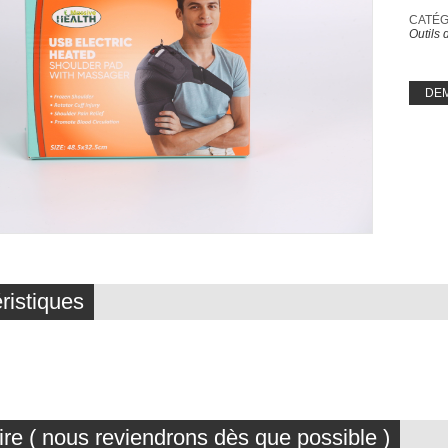
CATÉGO
Outils
DE
ristiques
ire ( nous reviendrons dès que possible )