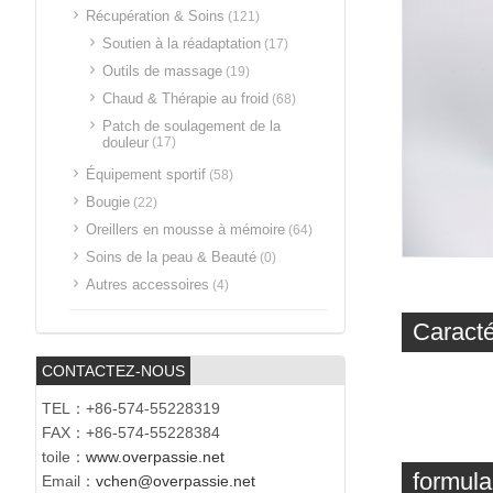
Récupération & Soins
(121)
Soutien à la réadaptation
(17)
Outils de massage
(19)
Chaud & Thérapie au froid
(68)
Patch de soulagement de la
douleur
(17)
Équipement sportif
(58)
Bougie
(22)
Oreillers en mousse à mémoire
(64)
Soins de la peau & Beauté
(0)
Autres accessoires
(4)
Caracté
CONTACTEZ-NOUS
TEL：+86-574-55228319
FAX：+86-574-55228384
toile：
www.overpassie.net
formula
Email：
vchen@overpassie.net