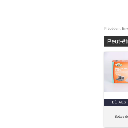
Précédent:
Env
Peut-êt
DÉTAILS
Bottes 