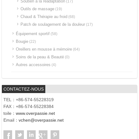
Soutien à la réadaptation
(17)
Outils de massage
(19)
Chaud & Thérapie au froid
(68)
Patch de soulagement de la douleur
(17)
Équipement sportif
(58)
Bougie
(22)
Oreillers en mousse à mémoire
(64)
Soins de la peau & Beauté
(0)
Autres accessoires
(4)
CONTACTEZ-NOUS
TEL：+86-574-55228319
FAX：+86-574-55228384
toile：
www.overpassie.net
Email：
vchen@overpassie.net