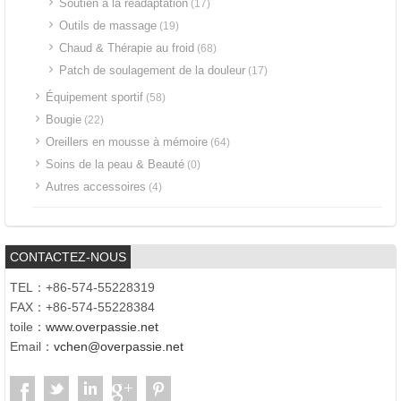
Soutien à la réadaptation
(17)
Outils de massage
(19)
Chaud & Thérapie au froid
(68)
Patch de soulagement de la douleur
(17)
Équipement sportif
(58)
Bougie
(22)
Oreillers en mousse à mémoire
(64)
Soins de la peau & Beauté
(0)
Autres accessoires
(4)
CONTACTEZ-NOUS
TEL：+86-574-55228319
FAX：+86-574-55228384
toile：
www.overpassie.net
Email：
vchen@overpassie.net