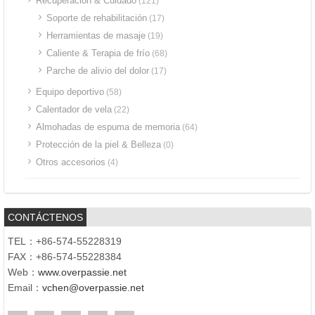
Recuperación & Cuidado
(121)
Soporte de rehabilitación
(17)
Herramientas de masaje
(19)
Caliente & Terapia de frío
(68)
Parche de alivio del dolor
(17)
Equipo deportivo
(58)
Calentador de vela
(22)
Almohadas de espuma de memoria
(64)
Protección de la piel & Belleza
(0)
Otros accesorios
(4)
CONTÁCTENOS
TEL：+86-574-55228319
FAX：+86-574-55228384
Web：
www.overpassie.net
Email：
vchen@overpassie.net