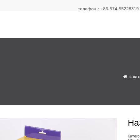
телефон：+86-574-55228319 Э
»
кат

На
Катего