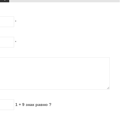
*
*
1 + 9 знак равно ?