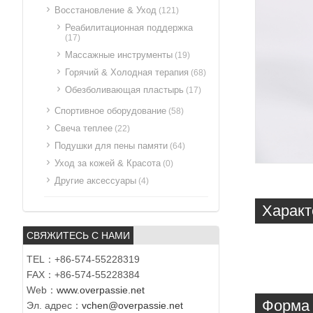
Восстановление & Уход
(121)
Реабилитационная поддержка
(17)
Массажные инструменты
(19)
Горячий & Холодная терапия
(68)
Обезболивающая пластырь
(17)
Спортивное оборудование
(58)
Свеча теплее
(22)
Подушки для пены памяти
(64)
Уход за кожей & Красота
(0)
Другие аксессуары
(4)
Характ
СВЯЖИТЕСЬ С НАМИ
TEL：+86-574-55228319
FAX：+86-574-55228384
Web：
www.overpassie.net
Форма 
Эл. адрес：
vchen@overpassie.net