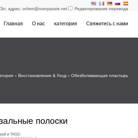
л. адрес: vchen@overpassie.net
Редактирование перевода
Главная
О нас
категория
Свяжитесь с нами
егория
»
Восстановление & Уход
»
Обезболивающая пластырь
зальные полоски
рий и TAGS: