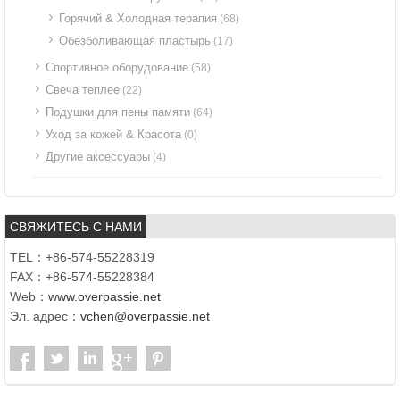
Горячий & Холодная терапия
(68)
Обезболивающая пластырь
(17)
Спортивное оборудование
(58)
Свеча теплее
(22)
Подушки для пены памяти
(64)
Уход за кожей & Красота
(0)
Другие аксессуары
(4)
СВЯЖИТЕСЬ С НАМИ
TEL：+86-574-55228319
FAX：+86-574-55228384
Web：
www.overpassie.net
Эл. адрес：
vchen@overpassie.net