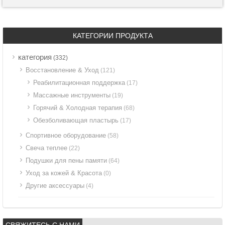
КАТЕГОРИИ ПРОДУКТА
категория
(332)
Восстановление & Уход
(121)
Реабилитационная поддержка
(17)
Массажные инструменты
(19)
Горячий & Холодная терапия
(68)
Обезболивающая пластырь
(17)
Спортивное оборудование
(58)
Свеча теплее
(22)
Подушки для пены памяти
(64)
Уход за кожей & Красота
(0)
Другие аксессуары
(4)
СВЯЖИТЕСЬ С НАМИ