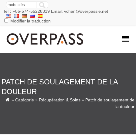
Tel：+86-574-55228319 Email: vchen@overpassie.net
Modifier la traduction
PATCH DE SOULAGEMENT DE LA
DOULEUR
»
Catégorie
»
Récupération & Soins
»
Patch de soulagement de

la douleur