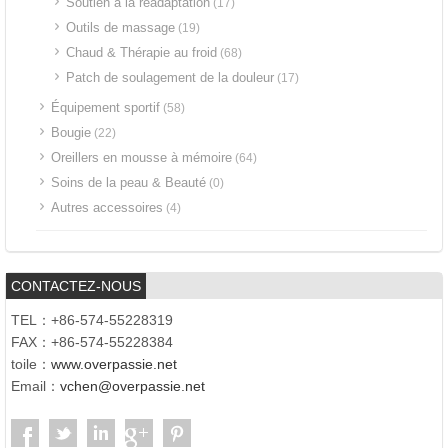
Soutien à la réadaptation
(17)
Outils de massage
(19)
Chaud & Thérapie au froid
(68)
Patch de soulagement de la douleur
(17)
Équipement sportif
(58)
Bougie
(22)
Oreillers en mousse à mémoire
(64)
Soins de la peau & Beauté
(0)
Autres accessoires
(4)
CONTACTEZ-NOUS
TEL：+86-574-55228319
FAX：+86-574-55228384
toile：
www.overpassie.net
Email：
vchen@overpassie.net