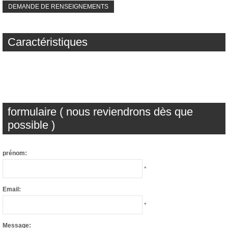
DEMANDE DE RENSEIGNEMENTS
Caractéristiques
formulaire ( nous reviendrons dès que
possible )
prénom:
*
Email:
*
Message: