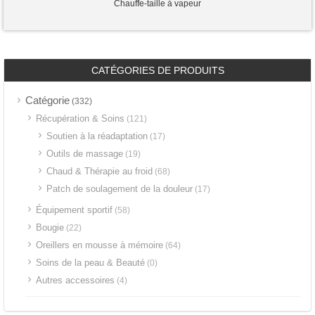
Chauffe-taille à vapeur
CATÉGORIES DE PRODUITS
Catégorie
(332)
Récupération & Soins
(121)
Soutien à la réadaptation
(17)
Outils de massage
(19)
Chaud & Thérapie au froid
(68)
Patch de soulagement de la douleur
(17)
Équipement sportif
(58)
Bougie
(22)
Oreillers en mousse à mémoire
(64)
Soins de la peau & Beauté
(0)
Autres accessoires
(4)