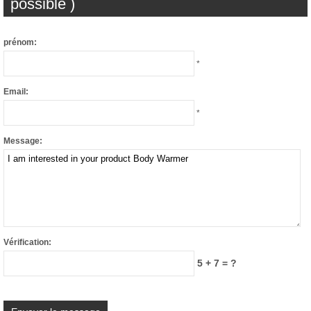
possible )
prénom:
*
Email:
*
Message:
Vérification:
5 + 7 = ?