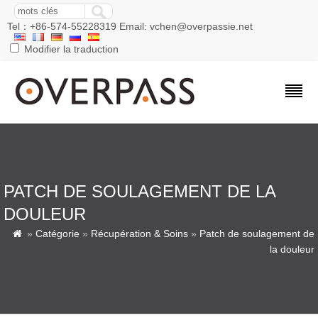
Tel：+86-574-55228319 Email: vchen@overpassie.net
Modifier la traduction
PATCH DE SOULAGEMENT DE LA
DOULEUR
»
Catégorie
»
Récupération & Soins
»
Patch de soulagement de

la douleur