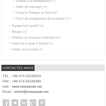
Soutien à la réadaptation
(17)
Outils de massage
(19)
Chaud & Thérapie au froid
(68)
Patch de soulagement de la douleur
(17)
Équipement sportif
(58)
Bougie
(22)
Oreillers en mousse à mémoire
(64)
Soins de la peau & Beauté
(0)
Autres accessoires
(4)
CONTACTEZ-NOUS
TEL：+86-574-55228319
FAX：+86-574-55228384
toile：
www.overpassie.net
Email：
vchen@overpassie.net