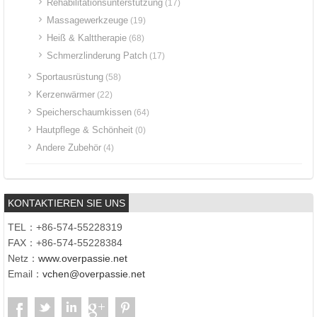
Rehabilitationsunterstützung
(17)
Massagewerkzeuge
(19)
Heiß & Kalttherapie
(68)
Schmerzlinderung Patch
(17)
Sportausrüstung
(58)
Kerzenwärmer
(22)
Speicherschaumkissen
(64)
Hautpflege & Schönheit
(0)
Andere Zubehör
(4)
KONTAKTIEREN SIE UNS
TEL：+86-574-55228319
FAX：+86-574-55228384
Netz：
www.overpassie.net
Email：
vchen@overpassie.net