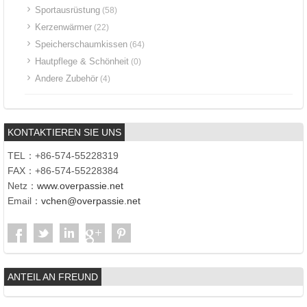
Sportausrüstung
(58)
Kerzenwärmer
(22)
Speicherschaumkissen
(64)
Hautpflege & Schönheit
(0)
Andere Zubehör
(4)
KONTAKTIEREN SIE UNS
TEL：+86-574-55228319
FAX：+86-574-55228384
Netz：
www.overpassie.net
Email：
vchen@overpassie.net
ANTEIL AN FREUND