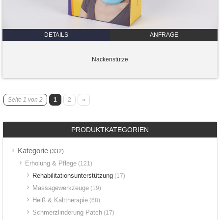
DETAILS
ANFRAGE
Nackenstütze
Seite 1 von 2
1
2
»
PRODUKTKATEGORIEN
Kategorie
(332)
Erholung & Pflege
(121)
Rehabilitationsunterstützung
(17)
Massagewerkzeuge
(19)
Heiß & Kalttherapie
(68)
Schmerzlinderung Patch
(17)