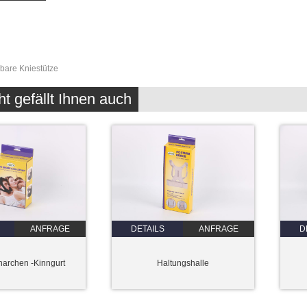
lbare Kniestütze
ht gefällt Ihnen auch
ANFRAGE
DETAILS
ANFRAGE
D
narchen -Kinngurt
Haltungshalle