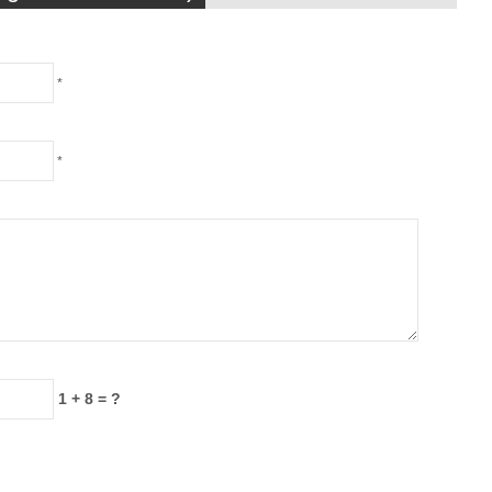
*
*
1 + 8 = ?