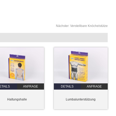
Nächster:
Verstellbare Knöchelstütze
ETAILS
ANFRAGE
DETAILS
ANFRAGE
Haltungshalle
Lumbalunterstützung