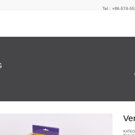
Tel：+86-574-55
G
Ve
KATEG