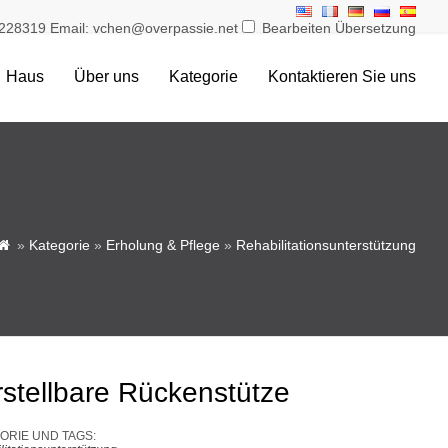
228319 Email: vchen@overpassie.net
Bearbeiten Übersetzung
Haus
Über uns
Kategorie
Kontaktieren Sie uns
»
Kategorie
»
Erholung & Pflege
»
Rehabilitationsunterstützung

rstellbare Rückenstütze
ORIE UND TAGS: