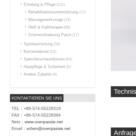
Erholung & Pflege
(121)
Rehabilitationsunterstützung
(17)
Massagewerkzeuge
(19)
Heiß & Kalttherapie
(68)
Schmerzlinderung Patch
(17)
Sportausrüstung
(58)
Kerzenwärmer
(22)
Speicherschaumkissen
(64)
Hautpflege & Schönheit
(0)
Andere Zubehör
(4)
Techni
KONTAKTIEREN SIE UNS
TEL：+86-574-55228319
FAX：+86-574-55228384
Netz：
www.overpassie.net
Email：
vchen@overpassie.net
Anfrage