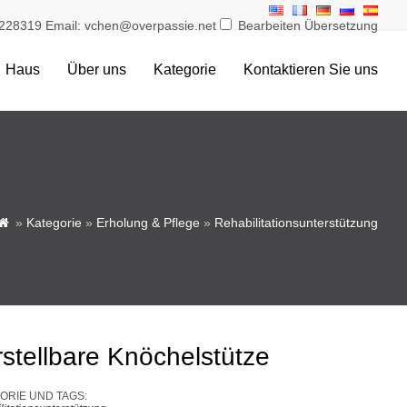
228319 Email: vchen@overpassie.net
Bearbeiten Übersetzung
Haus
Über uns
Kategorie
Kontaktieren Sie uns
»
Kategorie
»
Erholung & Pflege
»
Rehabilitationsunterstützung

rstellbare Knöchelstütze
ORIE UND TAGS: