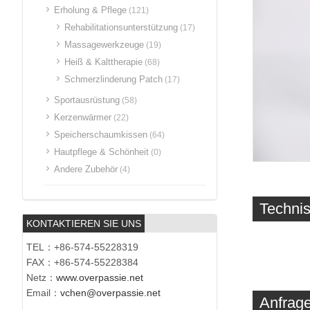
Erholung & Pflege
(121)
Rehabilitationsunterstützung
(17)
Massagewerkzeuge
(19)
Heiß & Kalttherapie
(68)
Schmerzlinderung Patch
(17)
Sportausrüstung
(58)
Kerzenwärmer
(22)
Speicherschaumkissen
(64)
Hautpflege & Schönheit
(0)
Andere Zubehör
(4)
Techni
KONTAKTIEREN SIE UNS
TEL：+86-574-55228319
FAX：+86-574-55228384
Netz：
www.overpassie.net
Email：
vchen@overpassie.net
Anfrage