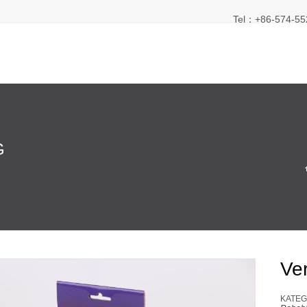
Tel：+86-574-55
G
Ve
KATEG