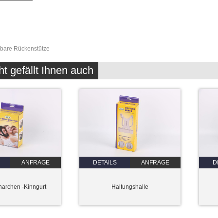
lbare Rückenstütze
ht gefällt Ihnen auch
ANFRAGE
DETAILS
ANFRAGE
D
narchen -Kinngurt
Haltungshalle