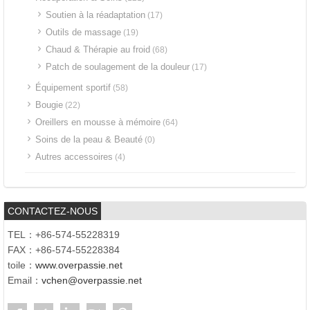
Soutien à la réadaptation
(17)
Outils de massage
(19)
Chaud & Thérapie au froid
(68)
Patch de soulagement de la douleur
(17)
Équipement sportif
(58)
Bougie
(22)
Oreillers en mousse à mémoire
(64)
Soins de la peau & Beauté
(0)
Autres accessoires
(4)
CONTACTEZ-NOUS
TEL：+86-574-55228319
FAX：+86-574-55228384
toile：
www.overpassie.net
Email：
vchen@overpassie.net