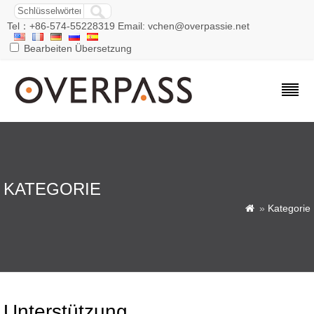
Tel：+86-574-55228319 Email: vchen@overpassie.net
Bearbeiten Übersetzung
KATEGORIE
»
Kategorie

Unterstützung