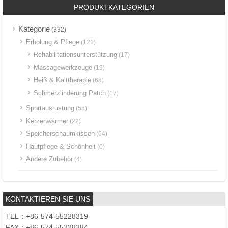
PRODUKTKATEGORIEN
Kategorie
(332)
Erholung & Pflege
(121)
Rehabilitationsunterstützung
(17)
Massagewerkzeuge
(19)
Heiß & Kalttherapie
(68)
Schmerzlinderung Patch
(17)
Sportausrüstung
(58)
Kerzenwärmer
(22)
Speicherschaumkissen
(64)
Hautpflege & Schönheit
(0)
Andere Zubehör
(4)
KONTAKTIEREN SIE UNS
TEL：+86-574-55228319
FAX：+86-574-55228384