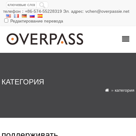
телефон：+86-574-55228319 Эл. адрес: vchen@overpassie.net
Редактирование перевода
КАТЕГОРИЯ
»
категория

поддерживать