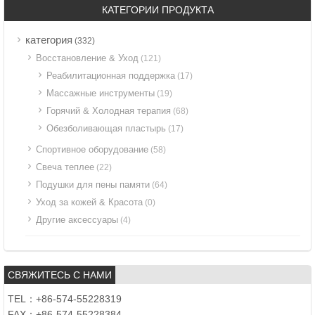
КАТЕГОРИИ ПРОДУКТА
категория
(332)
Восстановление & Уход
(121)
Реабилитационная поддержка
(17)
Массажные инструменты
(19)
Горячий & Холодная терапия
(68)
Обезболивающая пластырь
(17)
Спортивное оборудование
(58)
Свеча теплее
(22)
Подушки для пены памяти
(64)
Уход за кожей & Красота
(0)
Другие аксессуары
(4)
СВЯЖИТЕСЬ С НАМИ
TEL：+86-574-55228319
FAX：+86-574-55228384