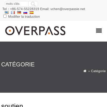
Tel：+86-574-55228319 Email: vchen@overpassie.net
Modifier la traduction
CATÉGORIE
»
Catégorie

soutien