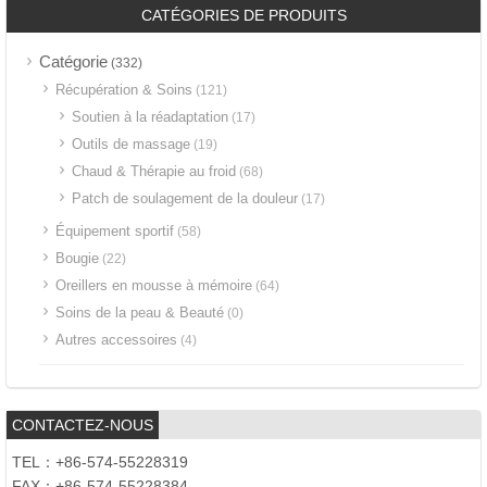
CATÉGORIES DE PRODUITS
Catégorie
(332)
Récupération & Soins
(121)
Soutien à la réadaptation
(17)
Outils de massage
(19)
Chaud & Thérapie au froid
(68)
Patch de soulagement de la douleur
(17)
Équipement sportif
(58)
Bougie
(22)
Oreillers en mousse à mémoire
(64)
Soins de la peau & Beauté
(0)
Autres accessoires
(4)
CONTACTEZ-NOUS
TEL：+86-574-55228319
FAX：+86-574-55228384