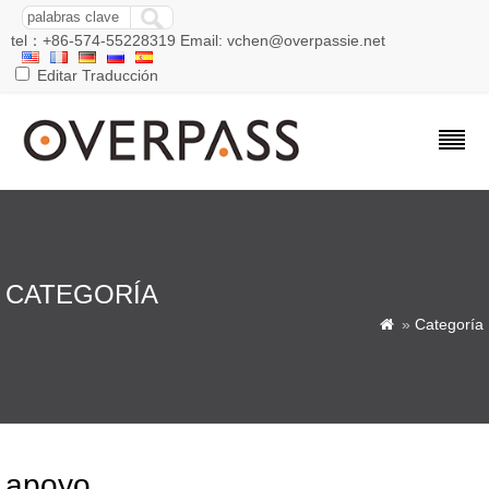
tel：+86-574-55228319 Email: vchen@overpassie.net
Editar Traducción
CATEGORÍA
»
Categoría

apoyo