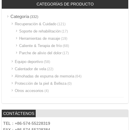
CATEGORÍAS DE PRODUCTO
Categoría
(332)
Recuperación & Cuidado
(121)
Soporte de rehabilitación
(17)
Herramientas de masaje
(19)
Caliente & Terapia de frío
(68)
Parche de alivio del dolor
(17)
Equipo deportivo
(58)
Calentador de vela
(22)
Almohadas de espuma de memoria
(64)
Protección de la piel & Belleza
(0)
Otros accesorios
(4)
CONTÁCTENOS
TEL：+86-574-55228319
FAX：+86-574-55228384