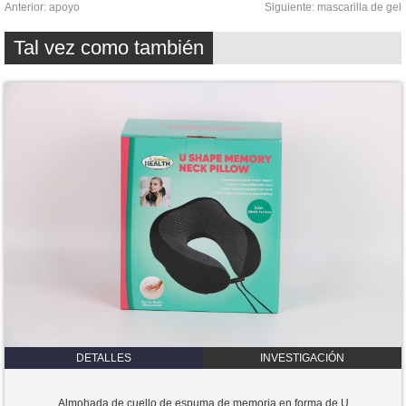
Anterior:
apoyo
Siguiente:
mascarilla de gel
Tal vez como también
DETALLES
INVESTIGACIÓN
Almohada de cuello de espuma de memoria en forma de U