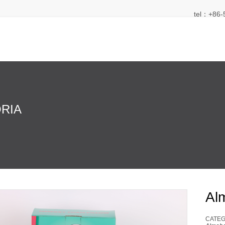
tel：+86-
RIA
Al
CATEG