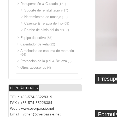
Recuperación & Cuidado
(121)
Soporte de rehabilitación
(17)
Herramientas de masaje
(19)
Caliente & Terapia de frío
(68)
Parche de alivio del dolor
(17)
Equipo deportivo
(58)
Calentador de vela
(22)
Almohadas de espuma de memoria
(64)
Protección de la piel & Belleza
(0)
Otros accesorios
(4)
Presup
CONTÁCTENOS
TEL：+86-574-55228319
FAX：+86-574-55228384
Web：
www.overpassie.net
Formula
Email：
vchen@overpassie.net