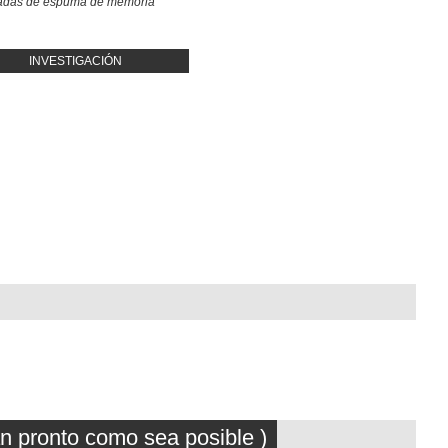
adas de espuma de memoria
INVESTIGACIÓN
an pronto como sea posible )