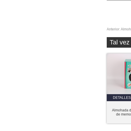
Anterior:
Almoh
Tal ve
DETALLES
Almohada d
de memor