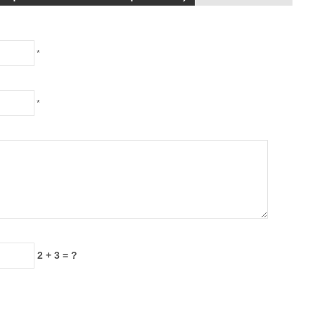
*
*
2 + 3 = ?