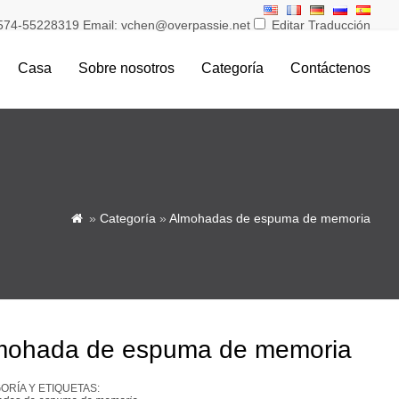
574-55228319 Email: vchen@overpassie.net
Editar Traducción
Casa
Sobre nosotros
Categoría
Contáctenos
»
Categoría
»
Almohadas de espuma de memoria

mohada de espuma de memoria
ORÍA Y ETIQUETAS: