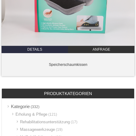
DETAILS
ANFRAGE
Speicherschaumkissen
PRODUKTKATEGORIEN
Kategorie
(332)
Erholung & Pflege
(121)
Rehabilitationsunterstützung
(17)
Massagewerkzeuge
(19)