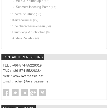
Heiß & Kalttherapie
(68)
Schmerzlinderung Patch
(17)
Sportausrüstung
(58)
Kerzenwärmer
(22)
Speicherschaumkissen
(64)
Hautpflege & Schönheit
(0)
Andere Zubehör
(4)
KONTAKTIEREN SIE UNS
TEL：+86-574-55228319
FAX：+86-574-55228384
Netz：
www.overpassie.net
Email：
vchen@overpassie.net