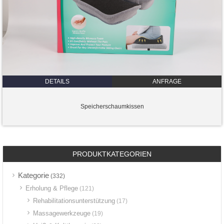
DETAILS
ANFRAGE
Speicherschaumkissen
PRODUKTKATEGORIEN
Kategorie
(332)
Erholung & Pflege
(121)
Rehabilitationsunterstützung
(17)
Massagewerkzeuge
(19)