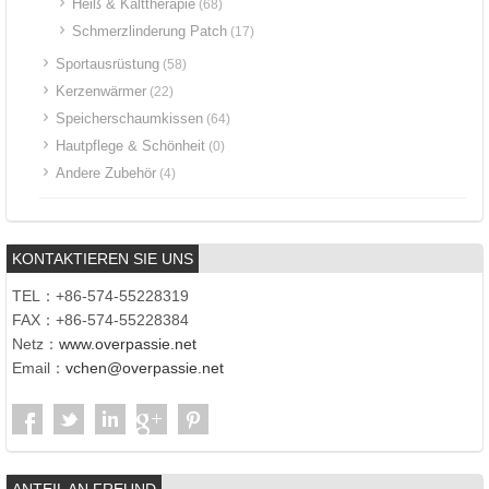
Heiß & Kalttherapie
(68)
Schmerzlinderung Patch
(17)
Sportausrüstung
(58)
Kerzenwärmer
(22)
Speicherschaumkissen
(64)
Hautpflege & Schönheit
(0)
Andere Zubehör
(4)
KONTAKTIEREN SIE UNS
TEL：+86-574-55228319
FAX：+86-574-55228384
Netz：
www.overpassie.net
Email：
vchen@overpassie.net