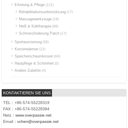
Erholung & Pflege
(121)
Rehabilitationsunterstützung
(17)
Massagewerkzeuge
(19)
Heiß & Kalttherapie
(68)
Schmerzlinderung Patch
(17)
Sportausrüstung
(58)
Kerzenwärmer
(22)
Speicherschaumkissen
(64)
Hautpflege & Schönheit
(0)
Andere Zubehör
(4)
KONTAKTIEREN SIE UNS
TEL：+86-574-55228319
FAX：+86-574-55228384
Netz：
www.overpassie.net
Email：
vchen@overpassie.net