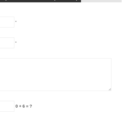
*
*
0 + 6 = ?