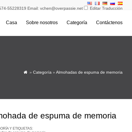
574-55228319 Email: vchen@overpassie.net
Editar Traducción
Casa
Sobre nosotros
Categoría
Contáctenos
»
Categoría
»
Almohadas de espuma de memoria

mohada de espuma de memoria
ORÍA Y ETIQUETAS: