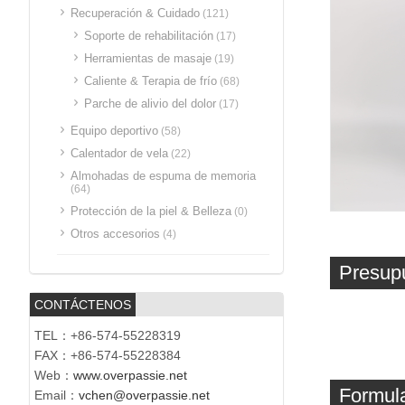
Recuperación & Cuidado
(121)
Soporte de rehabilitación
(17)
Herramientas de masaje
(19)
Caliente & Terapia de frío
(68)
Parche de alivio del dolor
(17)
Equipo deportivo
(58)
Calentador de vela
(22)
Almohadas de espuma de memoria
(64)
Protección de la piel & Belleza
(0)
Otros accesorios
(4)
Presup
CONTÁCTENOS
TEL：+86-574-55228319
FAX：+86-574-55228384
Web：
www.overpassie.net
Formula
Email：
vchen@overpassie.net