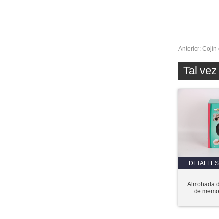
Anterior:
Cojín
Tal ve
DETALLES
Almohada d
de memor