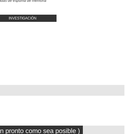
adas de espuma de memoria
INVESTIGACIÓN
an pronto como sea posible )