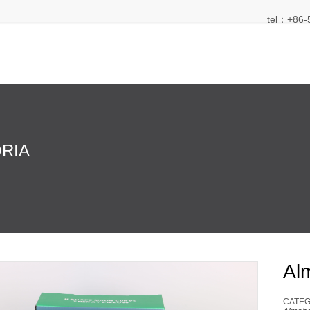
tel：+86-
RIA
Al
CATEG