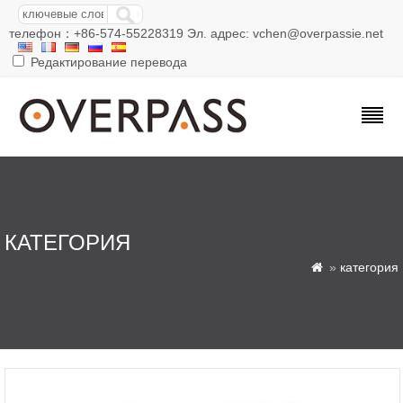
телефон：+86-574-55228319 Эл. адрес: vchen@overpassie.net
Редактирование перевода
КАТЕГОРИЯ
»
категория
