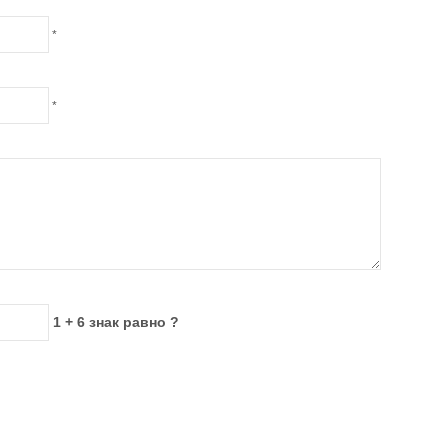
*
*
1 + 6 знак равно ?