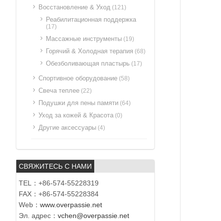
Восстановление & Уход
(121)
Реабилитационная поддержка
(17)
Массажные инструменты
(19)
Горячий & Холодная терапия
(68)
Обезболивающая пластырь
(17)
Спортивное оборудование
(58)
Свеча теплее
(22)
Подушки для пены памяти
(64)
Уход за кожей & Красота
(0)
Другие аксессуары
(4)
СВЯЖИТЕСЬ С НАМИ
TEL：+86-574-55228319
FAX：+86-574-55228384
Web：
www.overpassie.net
Эл. адрес：
vchen@overpassie.net