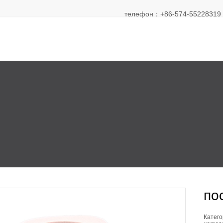
телефон：+86-574-55228319 Э
по
Катего