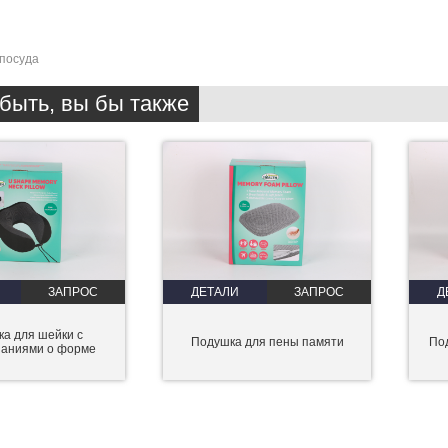
посуда
быть, вы бы также
ЗАПРОС
ДЕТАЛИ
ЗАПРОС
Д
а для шейки с
Подушка для пены памяти
По
наниями о форме