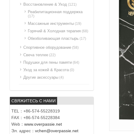
Восстановление & Уход
(121)
Реабилитационная поддержка
(17)
Массажные инструменты
(19)
Горячий & Холодная терапия
(68)
Обезболивающая пластырь
(17)
Спортивное оборудование
(58)
Свеча теплее
(22)
Подушки для пены памяти
(64)
Уход за кожей & Красота
(0)
Другие аксессуары
(4)
СВЯЖИТЕСЬ С НАМИ
TEL：+86-574-55228319
FAX：+86-574-55228384
Web：
www.overpassie.net
Эл. адрес：
vchen@overpassie.net