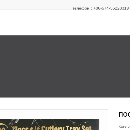
телефон：+86-574-55228319 Э
по
Катего