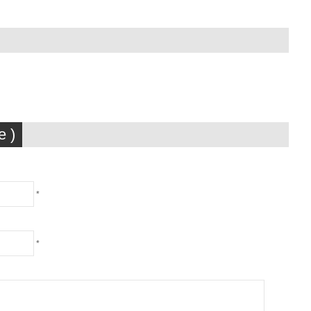
 )
*
*