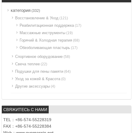
категория
(332)
Восстановление & Уход
(121)
Реабилитационная поддержка
(17)
Массажные инструменты
(19)
Горячий & Холодная терапия
(68)
Обезболивающая пластырь
(17)
Спортивное оборудование
(58)
Свеча теплее
(22)
Подушки для пены памяти
(64)
Уход за кожей & Красота
(0)
Другие аксессуары
(4)
СВЯЖИТЕСЬ С НАМИ
TEL：+86-574-55228319
FAX：+86-574-55228384
Web：
www.overpassie.net