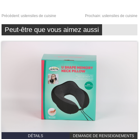
Précédent:
ustensiles de cuisine
Prochain:
ustensiles de cuisine
Peut-être que vous aimez aussi
DÉTAILS
DEMANDE DE RENSEIGNEMENTS