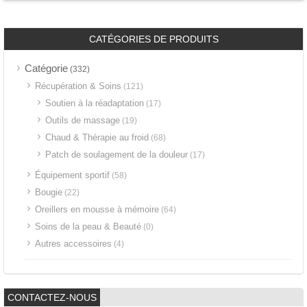
CATÉGORIES DE PRODUITS
Catégorie
(332)
Récupération & Soins
(121)
Soutien à la réadaptation
(17)
Outils de massage
(19)
Chaud & Thérapie au froid
(68)
Patch de soulagement de la douleur
(17)
Équipement sportif
(58)
Bougie
(22)
Oreillers en mousse à mémoire
(64)
Soins de la peau & Beauté
(0)
Autres accessoires
(4)
CONTACTEZ-NOUS