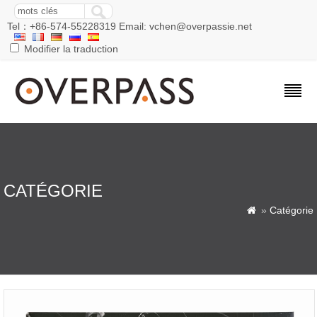
Tel：+86-574-55228319 Email: vchen@overpassie.net
Modifier la traduction
CATÉGORIE
»
Catégorie
