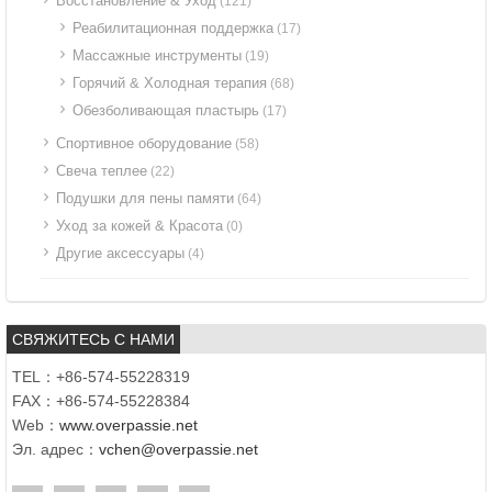
Восстановление & Уход
(121)
Реабилитационная поддержка
(17)
Массажные инструменты
(19)
Горячий & Холодная терапия
(68)
Обезболивающая пластырь
(17)
Спортивное оборудование
(58)
Свеча теплее
(22)
Подушки для пены памяти
(64)
Уход за кожей & Красота
(0)
Другие аксессуары
(4)
СВЯЖИТЕСЬ С НАМИ
TEL：+86-574-55228319
FAX：+86-574-55228384
Web：
www.overpassie.net
Эл. адрес：
vchen@overpassie.net