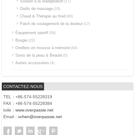
Soutien à la réadaptation
(17)
Outils de massage
(19)
Chaud & Thérapie au froid
(68)
Patch de soulagement de la douleur
(17)
Équipement sportif
(58)
Bougie
(22)
Oreillers en mousse à mémoire
(64)
Soins de la peau & Beauté
(0)
Autres accessoires
(4)
CONTACTEZ-NOUS
TEL：+86-574-55228319
FAX：+86-574-55228384
toile：
www.overpassie.net
Email：
vchen@overpassie.net