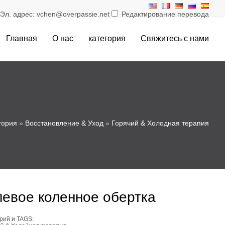
л. адрес: vchen@overpassie.net
Редактирование перевода
Главная
О нас
категория
Свяжитесь с нами
гория
»
Восстановление & Уход
»
Горячий & Холодная терапия
левое коленное обертка
рий и TAGS: