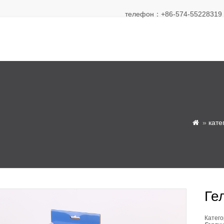
телефон：+86-574-55228319 Э
»
кате

Ге
Катего