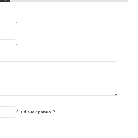
*
*
0 + 4 знак равно ?