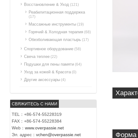
Восстановление & Уход
(121)
Реабилитационная поддержка
(17)
Массажные инструменты
(19)
Горячий & Холодная терапия
(68)
Обезболивающая пластырь
(17)
Спортивное оборудование
(58)
Свеча теплее
(22)
Подушки для пены памяти
(64)
Уход за кожей & Красота
(0)
Другие аксессуары
(4)
Характ
СВЯЖИТЕСЬ С НАМИ
TEL：+86-574-55228319
FAX：+86-574-55228384
Web：
www.overpassie.net
Форма 
Эл. адрес：
vchen@overpassie.net