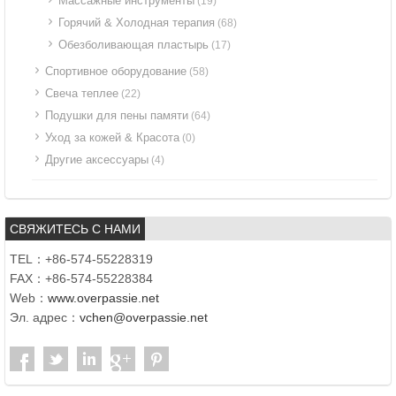
Массажные инструменты
(19)
Горячий & Холодная терапия
(68)
Обезболивающая пластырь
(17)
Спортивное оборудование
(58)
Свеча теплее
(22)
Подушки для пены памяти
(64)
Уход за кожей & Красота
(0)
Другие аксессуары
(4)
СВЯЖИТЕСЬ С НАМИ
TEL：+86-574-55228319
FAX：+86-574-55228384
Web：
www.overpassie.net
Эл. адрес：
vchen@overpassie.net