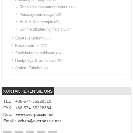
Rehabilitationsunterstützung
(17)
Massagewerkzeuge
(19)
Heiß & Kalttherapie
(68)
Schmerzlinderung Patch
(17)
Sportausrüstung
(58)
Kerzenwärmer
(22)
Speicherschaumkissen
(64)
Hautpflege & Schönheit
(0)
Andere Zubehör
(4)
KONTAKTIEREN SIE UNS
TEL：+86-574-55228319
FAX：+86-574-55228384
Netz：
www.overpassie.net
Email：
vchen@overpassie.net