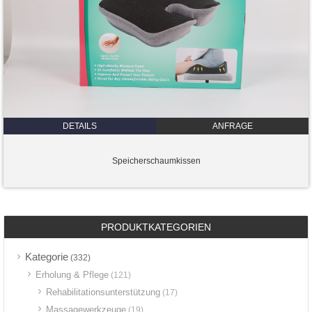
DETAILS
ANFRAGE
Speicherschaumkissen
PRODUKTKATEGORIEN
Kategorie
(332)
Erholung & Pflege
(121)
Rehabilitationsunterstützung
(17)
Massagewerkzeuge
(19)