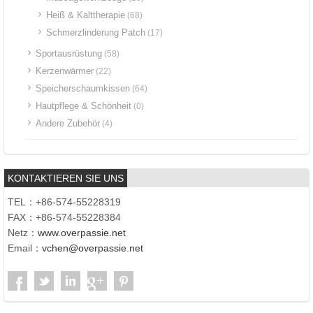
Heiß & Kalttherapie
(68)
Schmerzlinderung Patch
(17)
Sportausrüstung
(58)
Kerzenwärmer
(22)
Speicherschaumkissen
(64)
Hautpflege & Schönheit
(0)
Andere Zubehör
(4)
KONTAKTIEREN SIE UNS
TEL：+86-574-55228319
FAX：+86-574-55228384
Netz：
www.overpassie.net
Email：
vchen@overpassie.net