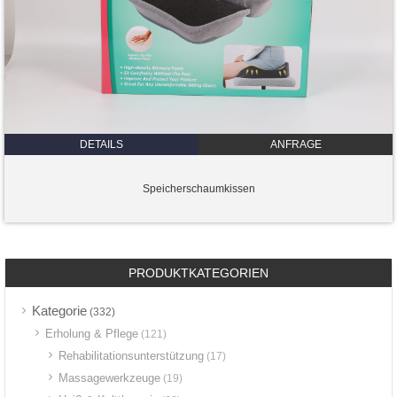
DETAILS
ANFRAGE
Speicherschaumkissen
PRODUKTKATEGORIEN
Kategorie
(332)
Erholung & Pflege
(121)
Rehabilitationsunterstützung
(17)
Massagewerkzeuge
(19)