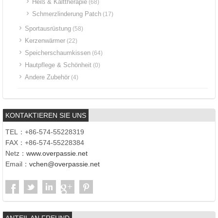
Heiß & Kalttherapie
(68)
Schmerzlinderung Patch
(17)
Sportausrüstung
(58)
Kerzenwärmer
(22)
Speicherschaumkissen
(64)
Hautpflege & Schönheit
(0)
Andere Zubehör
(4)
KONTAKTIEREN SIE UNS
TEL：+86-574-55228319
FAX：+86-574-55228384
Netz：
www.overpassie.net
Email：
vchen@overpassie.net