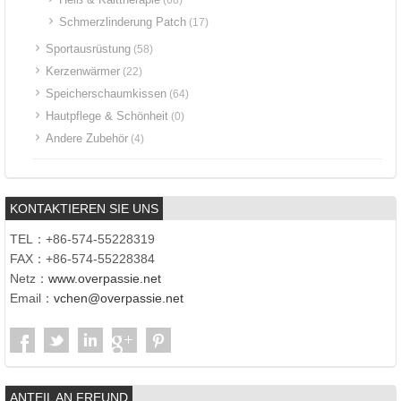
Schmerzlinderung Patch
(17)
Sportausrüstung
(58)
Kerzenwärmer
(22)
Speicherschaumkissen
(64)
Hautpflege & Schönheit
(0)
Andere Zubehör
(4)
KONTAKTIEREN SIE UNS
TEL：+86-574-55228319
FAX：+86-574-55228384
Netz：
www.overpassie.net
Email：
vchen@overpassie.net
ANTEIL AN FREUND