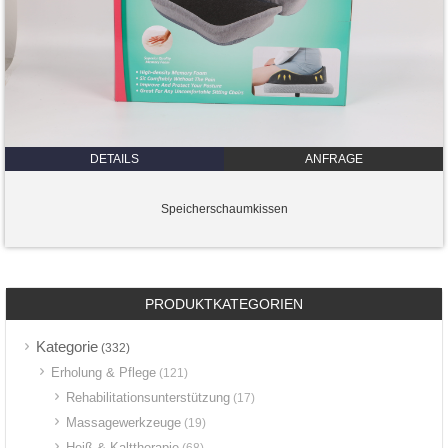
DETAILS
ANFRAGE
Speicherschaumkissen
PRODUKTKATEGORIEN
Kategorie
(332)
Erholung & Pflege
(121)
Rehabilitationsunterstützung
(17)
Massagewerkzeuge
(19)
Heiß & Kalttherapie
(68)