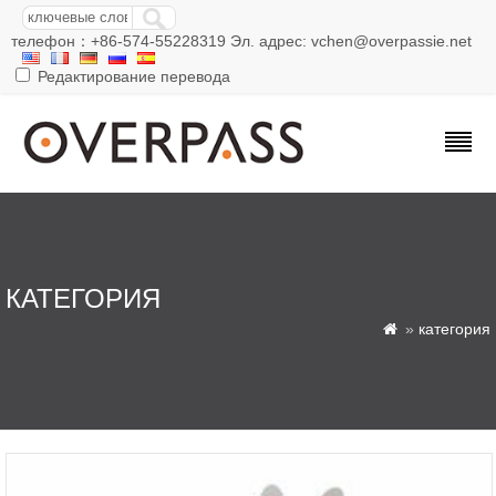
телефон：+86-574-55228319 Эл. адрес: vchen@overpassie.net
Редактирование перевода
КАТЕГОРИЯ
»
категория
