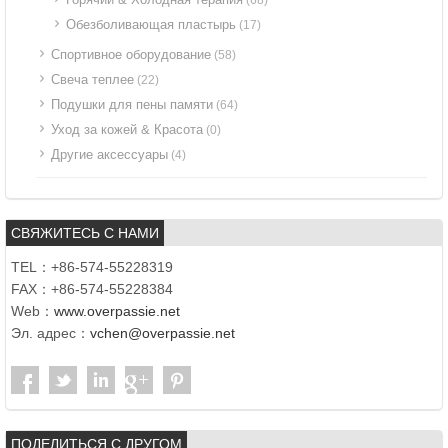
Обезболивающая пластырь
(17)
Спортивное оборудование
(58)
Свеча теплее
(22)
Подушки для пены памяти
(64)
Уход за кожей & Красота
(0)
Другие аксессуары
(4)
СВЯЖИТЕСЬ С НАМИ
TEL：+86-574-55228319
FAX：+86-574-55228384
Web：
www.overpassie.net
Эл. адрес：
vchen@overpassie.net
ПОДЕЛИТЬСЯ С ДРУГОМ