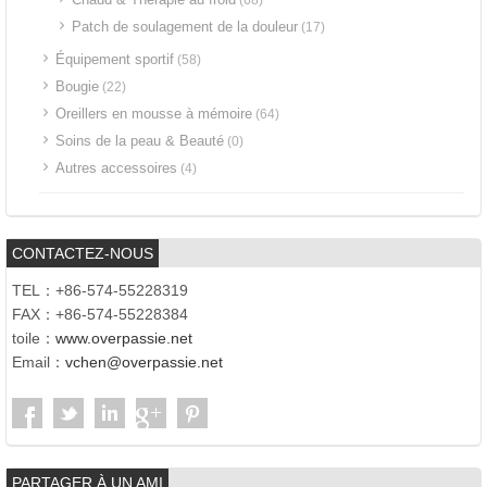
Patch de soulagement de la douleur
(17)
Équipement sportif
(58)
Bougie
(22)
Oreillers en mousse à mémoire
(64)
Soins de la peau & Beauté
(0)
Autres accessoires
(4)
CONTACTEZ-NOUS
TEL：+86-574-55228319
FAX：+86-574-55228384
toile：
www.overpassie.net
Email：
vchen@overpassie.net
PARTAGER À UN AMI