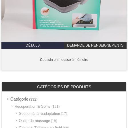
DÉTAILS
DEMANDE DE RENSEIGNEMENTS
Coussin en mousse à mémoire
CATÉGORIES DE PRODUITS
Catégorie
(332)
Récupération & Soins
(121)
Soutien à la réadaptation
(17)
Outils de massage
(19)
Chaud & Thérapie au froid
(68)