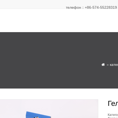
телефон：+86-574-55228319 Э
»
кате

Ге
Катего