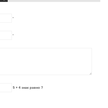
*
*
5 + 4 знак равно ?