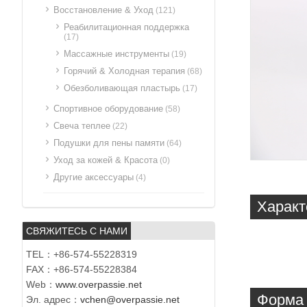
Восстановление & Уход
(121)
Реабилитационная поддержка
(17)
Массажные инструменты
(19)
Горячий & Холодная терапия
(68)
Обезболивающая пластырь
(17)
Спортивное оборудование
(58)
Свеча теплее
(22)
Подушки для пены памяти
(64)
Уход за кожей & Красота
(0)
Другие аксессуары
(4)
Характ
СВЯЖИТЕСЬ С НАМИ
TEL：+86-574-55228319
FAX：+86-574-55228384
Web：
www.overpassie.net
Форма 
Эл. адрес：
vchen@overpassie.net