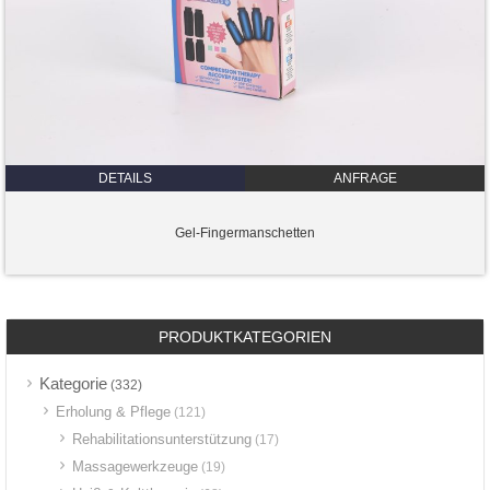
DETAILS
ANFRAGE
Gel-Fingermanschetten
PRODUKTKATEGORIEN
Kategorie
(332)
Erholung & Pflege
(121)
Rehabilitationsunterstützung
(17)
Massagewerkzeuge
(19)