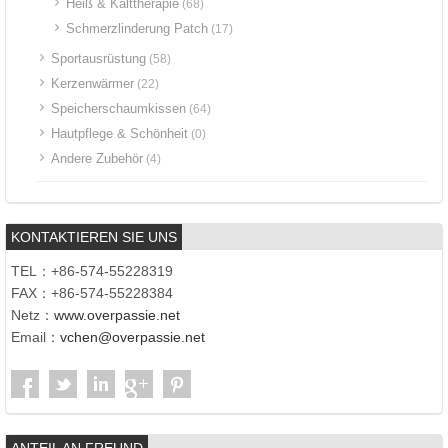
Heiß & Kalttherapie
(68)
Schmerzlinderung Patch
(17)
Sportausrüstung
(58)
Kerzenwärmer
(22)
Speicherschaumkissen
(64)
Hautpflege & Schönheit
(0)
Andere Zubehör
(4)
KONTAKTIEREN SIE UNS
TEL：+86-574-55228319
FAX：+86-574-55228384
Netz：
www.overpassie.net
Email：
vchen@overpassie.net
ANTEIL AN FREUND