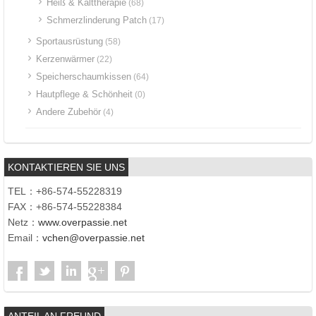
Heiß & Kalttherapie
(68)
Schmerzlinderung Patch
(17)
Sportausrüstung
(58)
Kerzenwärmer
(22)
Speicherschaumkissen
(64)
Hautpflege & Schönheit
(0)
Andere Zubehör
(4)
KONTAKTIEREN SIE UNS
TEL：+86-574-55228319
FAX：+86-574-55228384
Netz：
www.overpassie.net
Email：
vchen@overpassie.net
ANTEIL AN FREUND