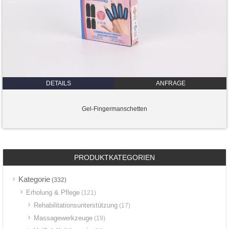
DETAILS
ANFRAGE
Gel-Fingermanschetten
PRODUKTKATEGORIEN
Kategorie
(332)
Erholung & Pflege
(121)
Rehabilitationsunterstützung
(17)
Massagewerkzeuge
(19)