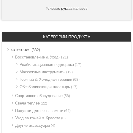
Гелевые рукава пальцев
КАТЕГОРИИ ПРОДУКТА
категория
(332)
Восстановление & Уход
(121)
Реабилитационная поддержка
(17)
Массажные инструменты
(19)
Горячий & Холодная терапия
(68)
Обезболивающая пластырь
(17)
Спортивное оборудование
(58)
Свеча теплее
(22)
Подушки для пены памяти
(64)
Уход за кожей & Красота
(0)
Другие аксессуары
(4)