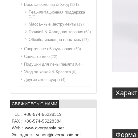
Восстановление & Уход
(121)
Реабилитационная поддержка
(17)
Массажные инструменты
(19)
Горячий & Холодная терапия
(68)
Обезболивающая пластырь
(17)
Спортивное оборудование
(58)
Свеча теплее
(22)
Подушки для пены памяти
(64)
Уход за кожей & Красота
(0)
Другие аксессуары
(4)
Характ
СВЯЖИТЕСЬ С НАМИ
TEL：+86-574-55228319
FAX：+86-574-55228384
Web：
www.overpassie.net
Форма 
Эл. адрес：
vchen@overpassie.net