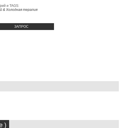
рий и TAGS:
ий & Холодная терапия
ЗАПРОС
 )