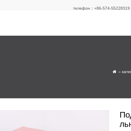
телефон：+86-574-55228319 Э
»
кате

По
ль