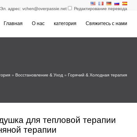
л. адрес: vchen@overpassie.net
Редактирование перевода
Главная
О нас
категория
Свяжитесь с нами
гория
»
Восстановление & Уход
»
Горячий & Холодная терапия
душка для тепловой терапии
няной терапии