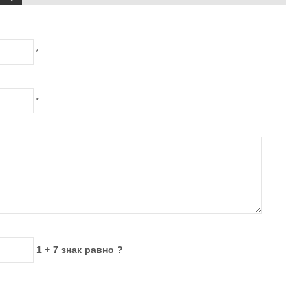
*
*
1 + 7 знак равно ?