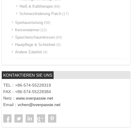
Heiß & Kalttherapie
(68)
Schmerzlinderung Patch
(17)
Sportausrüstung
(58)
Kerzenwärmer
(22)
Speicherschaumkissen
(64)
Hautpflege & Schönheit
(0)
Andere Zubehör
(4)
KONTAKTIEREN SIE UNS
TEL：+86-574-55228319
FAX：+86-574-55228384
Netz：
www.overpassie.net
Email：
vchen@overpassie.net