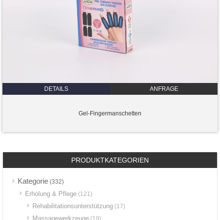
DETAILS
ANFRAGE
Gel-Fingermanschetten
PRODUKTKATEGORIEN
Kategorie
(332)
Erholung & Pflege
(121)
Rehabilitationsunterstützung
(17)
Massagewerkzeuge
(19)