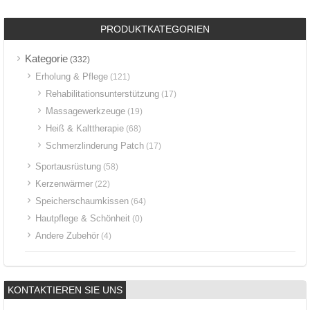
PRODUKTKATEGORIEN
Kategorie
(332)
Erholung & Pflege
(121)
Rehabilitationsunterstützung
(17)
Massagewerkzeuge
(19)
Heiß & Kalttherapie
(68)
Schmerzlinderung Patch
(17)
Sportausrüstung
(58)
Kerzenwärmer
(22)
Speicherschaumkissen
(64)
Hautpflege & Schönheit
(0)
Andere Zubehör
(4)
KONTAKTIEREN SIE UNS