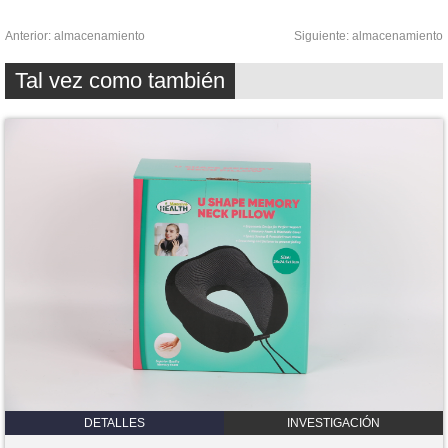
Anterior:
almacenamiento
Siguiente:
almacenamiento
Tal vez como también
DETALLES
INVESTIGACIÓN