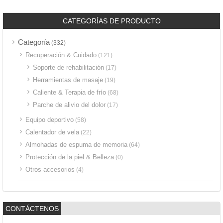
CATEGORÍAS DE PRODUCTO
Categoría
(332)
Recuperación & Cuidado
(121)
Soporte de rehabilitación
(17)
Herramientas de masaje
(19)
Caliente & Terapia de frío
(68)
Parche de alivio del dolor
(17)
Equipo deportivo
(58)
Calentador de vela
(22)
Almohadas de espuma de memoria
(64)
Protección de la piel & Belleza
(0)
Otros accesorios
(4)
CONTÁCTENOS