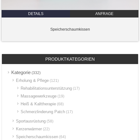
DETAILS
ANFRAGE
Speicherschaumkissen
PRODUKTKATEGORIEN
Kategorie
(332)
Erholung & Pflege
(121)
Rehabilitationsunterstützung
(17)
Massagewerkzeuge
(19)
Heiß & Kalttherapie
(68)
Schmerzlinderung Patch
(17)
Sportausrüstung
(58)
Kerzenwärmer
(22)
Speicherschaumkissen
(64)