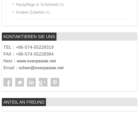
Hautpflege & Schönheit
(0)
Andere Zubehör
(4)
KONTAKTIEREN SIE UNS
TEL：+86-574-55228319
FAX：+86-574-55228384
Netz：
www.overpassie.net
Email：
vchen@overpassie.net
ANTEIL AN FREUND
Copyright © 2017 | Ningbo Int'l Co. Überführung, Ltd. |